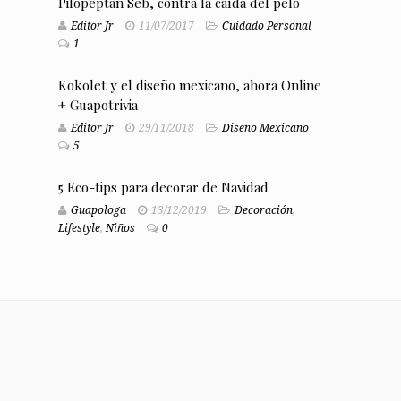
Pilopeptan Seb, contra la caída del pelo
Editor Jr
11/07/2017
Cuidado Personal
1
Kokolet y el diseño mexicano, ahora Online
+ Guapotrivia
Editor Jr
29/11/2018
Diseño Mexicano
5
5 Eco-tips para decorar de Navidad
Guapologa
13/12/2019
Decoración
,
Lifestyle
,
Niños
0