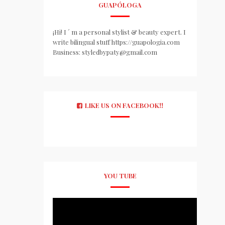
GUAPÓLOGA
¡Hi! I ´ m a personal stylist & beauty expert. I
write bilingual stuff https://guapologia.com
Business: styledbypaty@gmail.com
LIKE US ON FACEBOOK!!
YOU TUBE