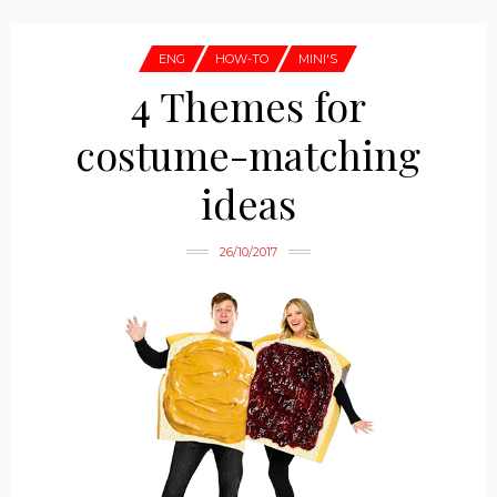
ENG
HOW-TO
MINI'S
4 Themes for
costume-matching
ideas
26/10/2017