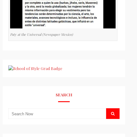
Paty at the Universal (Newspaper Mexico)
SEARCH