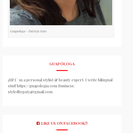
Guapologa - Patricia Soto
GUAPÓLOGA
¡Hi! I ´ m a personal stylist & beauty expert. I write bilingual
stuff https://guapologia.com Business:
styledbypaty@gmail.com
LIKE US ON FACEBOOK!!