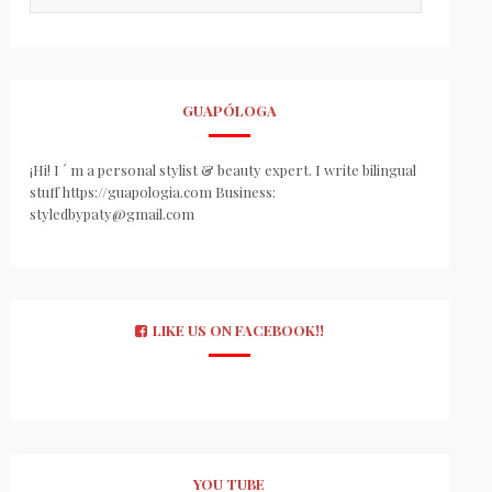
GUAPÓLOGA
¡Hi! I ´ m a personal stylist & beauty expert. I write bilingual
stuff https://guapologia.com Business:
styledbypaty@gmail.com
LIKE US ON FACEBOOK!!
YOU TUBE