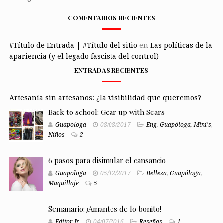
COMENTARIOS RECIENTES
#Título de Entrada | #Título del sitio
en
Las políticas de la
apariencia (y el legado fascista del control)
ENTRADAS RECIENTES
Artesanía sin artesanos: ¿la visibilidad que queremos?
Back to school: Gear up with Sears
Guapologa
08/08/2017
Eng
,
Guapóloga
,
Mini's
,
Niños
2
6 pasos para disimular el cansancio
Guapologa
05/12/2017
Belleza
,
Guapóloga
,
Maquillaje
5
Semanario: ¡Amantes de lo bonito!
Editor Jr
04/07/2016
Reseñas
1