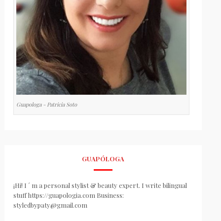
Guapologa - Patricia Soto
GUAPÓLOGA
¡Hi! I ´ m a personal stylist & beauty expert. I write bilingual
stuff https://guapologia.com Business:
styledbypaty@gmail.com