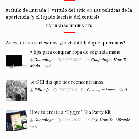
#Título de Entrada | #Título del sitio
en
Las políticas de la
apariencia (y el legado fascista del control)
ENTRADAS RECIENTES
Artesanía sin artesanos: ¿la visibilidad que queremos?
7 tips para comprar ropa de segunda mano
Guapologa
06/03/2023
Guapología
,
How-To
,
Moda
0
19/S El día que nos reencontramos
Editor Jr
17/09/2018
Cosas que hacer
0
How to create a “Hygge” Tea Party Kit
Guapologa
08/01/2018
Eng
,
How-To
,
Lifestyle
0