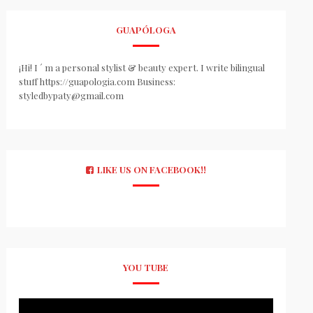
GUAPÓLOGA
¡Hi! I ´ m a personal stylist & beauty expert. I write bilingual
stuff https://guapologia.com Business:
styledbypaty@gmail.com
LIKE US ON FACEBOOK!!
YOU TUBE