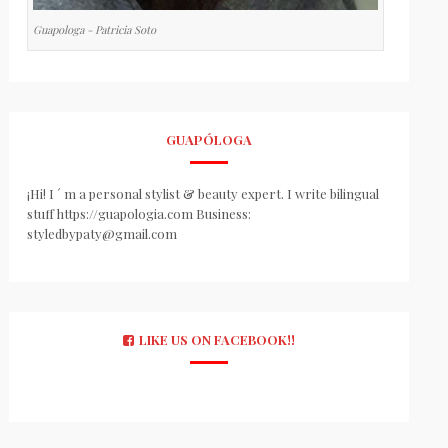
Guapologa - Patricia Soto
GUAPÓLOGA
¡Hi! I ´ m a personal stylist & beauty expert. I write bilingual
stuff https://guapologia.com Business:
styledbypaty@gmail.com
LIKE US ON FACEBOOK!!