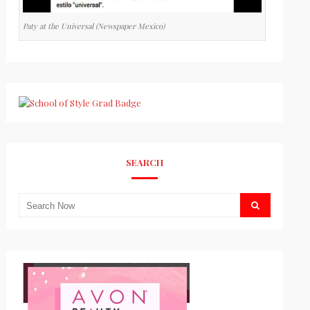
Paty at the Universal (Newspaper Mexico)
SEARCH