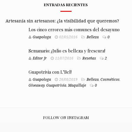
ENTRADAS RECIENTES
Artesanía sin artesanos: ¿la visibilidad que queremos?
Los cinco errores más comunes del desayuno
Guapologa
02/05/2016
Belleza
0
Semanario: ¡Julio es belleza y frescura!
Editor Jr
11/07/2016
Reseñas
2
Guapotrivia con L’Bel!
Guapologa
26/08/2019
Belleza
,
Cosméticos
,
Giveaway
,
Guapotrivia
,
Maquillaje
0
FOLLOW ON INSTAGRAM