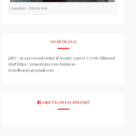
Guapologa - Patricia Soto
GUAPÓLOGA
¡Hi! I ´ m a personal stylist & beauty expert. I write bilingual
stuff https://guapologia.com Business:
styledbypaty@gmail.com
LIKE US ON FACEBOOK!!