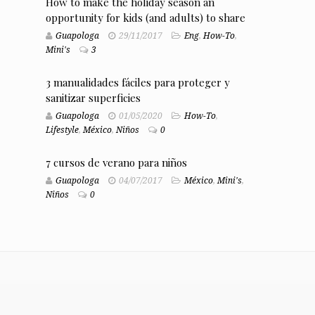
How to make the holiday season an
opportunity for kids (and adults) to share
Guapologa
29/11/2017
Eng
,
How-To
,
Mini's
3
3 manualidades fáciles para proteger y
sanitizar superficies
Guapologa
01/05/2020
How-To
,
Lifestyle
,
México
,
Niños
0
7 cursos de verano para niños
Guapologa
04/07/2017
México
,
Mini's
,
Niños
0