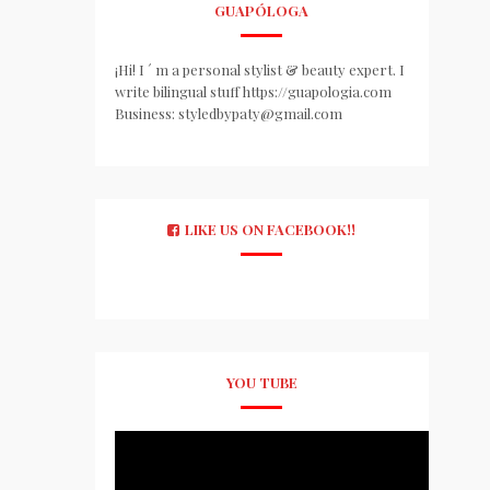
GUAPÓLOGA
¡Hi! I ´ m a personal stylist & beauty expert. I
write bilingual stuff https://guapologia.com
Business: styledbypaty@gmail.com
LIKE US ON FACEBOOK!!
YOU TUBE