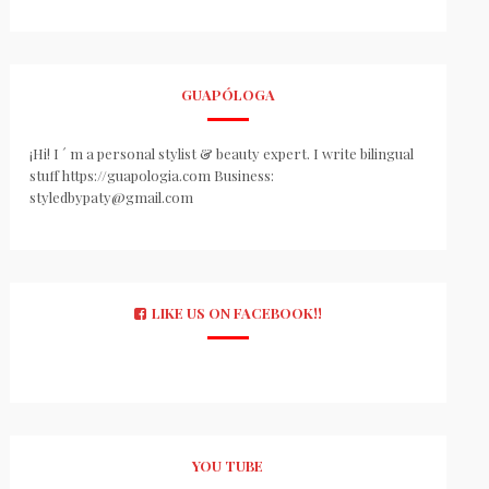
GUAPÓLOGA
¡Hi! I ´ m a personal stylist & beauty expert. I write bilingual
stuff https://guapologia.com Business:
styledbypaty@gmail.com
LIKE US ON FACEBOOK!!
YOU TUBE