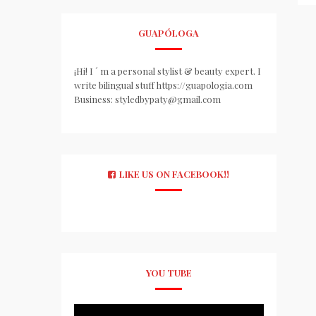
GUAPÓLOGA
¡Hi! I ´ m a personal stylist & beauty expert. I
write bilingual stuff https://guapologia.com
Business: styledbypaty@gmail.com
LIKE US ON FACEBOOK!!
YOU TUBE