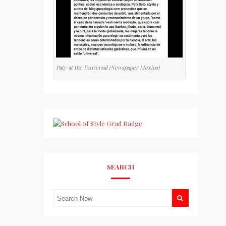
Paty at the Universal (Newspaper Mexico)
SEARCH