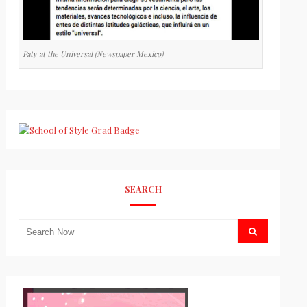
Paty at the Universal (Newspaper Mexico)
SEARCH