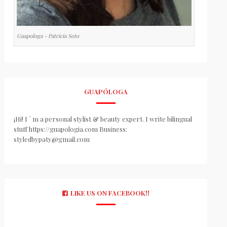
Guapologa - Patricia Soto
GUAPÓLOGA
¡Hi! I ´ m a personal stylist & beauty expert. I write bilingual
stuff https://guapologia.com Business:
styledbypaty@gmail.com
LIKE US ON FACEBOOK!!