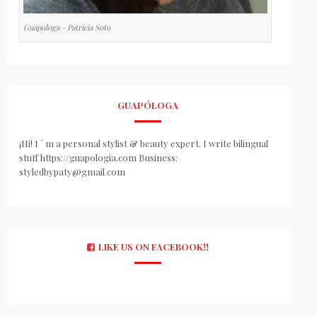
Guapologa - Patricia Soto
GUAPÓLOGA
¡Hi! I ´ m a personal stylist & beauty expert. I write bilingual
stuff https://guapologia.com Business:
styledbypaty@gmail.com
LIKE US ON FACEBOOK!!