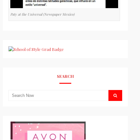
Paty at the Universal (Newspaper Mexico)
SEARCH