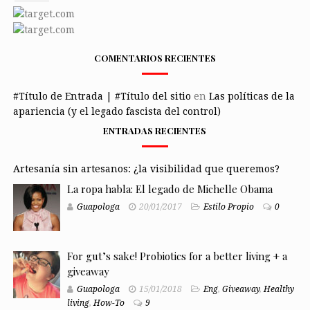
COMENTARIOS RECIENTES
#Título de Entrada | #Título del sitio
en
Las políticas de la
apariencia (y el legado fascista del control)
ENTRADAS RECIENTES
Artesanía sin artesanos: ¿la visibilidad que queremos?
La ropa habla: El legado de Michelle Obama
Guapologa
20/01/2017
Estilo Propio
0
For gut’s sake! Probiotics for a better living + a
giveaway
Guapologa
15/01/2018
Eng
,
Giveaway
,
Healthy
living
,
How-To
9