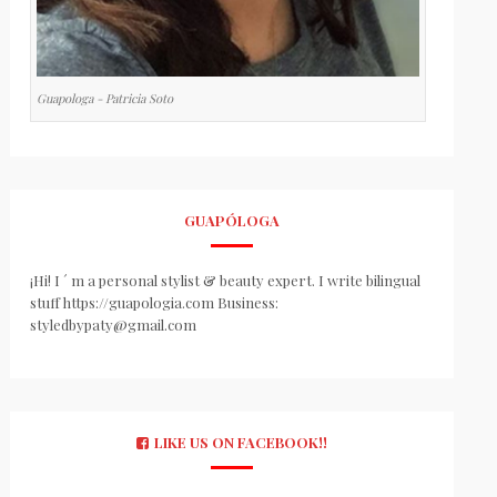
Guapologa - Patricia Soto
GUAPÓLOGA
¡Hi! I ´ m a personal stylist & beauty expert. I write bilingual
stuff https://guapologia.com Business:
styledbypaty@gmail.com
LIKE US ON FACEBOOK!!