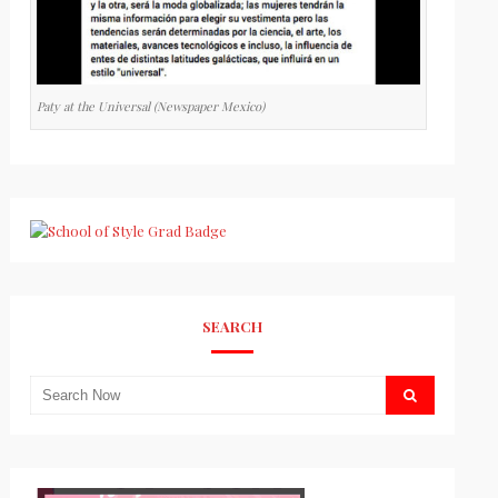
Paty at the Universal (Newspaper Mexico)
SEARCH