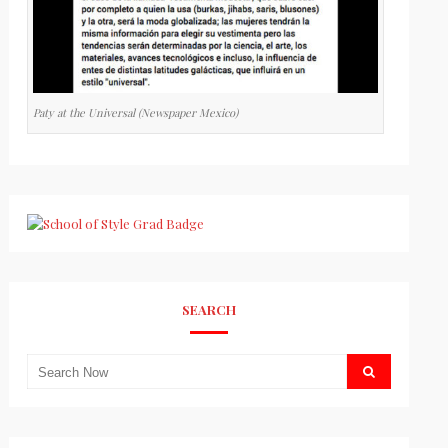
Paty at the Universal (Newspaper Mexico)
SEARCH