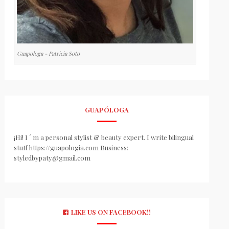
Guapologa - Patricia Soto
GUAPÓLOGA
¡Hi! I ´ m a personal stylist & beauty expert. I write bilingual
stuff https://guapologia.com Business:
styledbypaty@gmail.com
LIKE US ON FACEBOOK!!