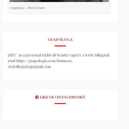
Guapologa - Patricia Soto
GUAPÓLOGA
¡Hi! I ´ m a personal stylist & beauty expert. I write bilingual
stuff https://guapologia.com Business:
styledbypaty@gmail.com
LIKE US ON FACEBOOK!!