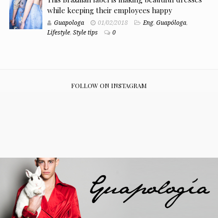
while keeping their employees happy
Guapologa
01/02/2018
Eng
,
Guapóloga
,
Lifestyle
,
Style tips
0
FOLLOW ON INSTAGRAM