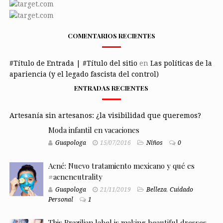
COMENTARIOS RECIENTES
#Título de Entrada | #Título del sitio
en
Las políticas de la
apariencia (y el legado fascista del control)
ENTRADAS RECIENTES
Artesanía sin artesanos: ¿la visibilidad que queremos?
Moda infantil en vacaciones
Guapologa
15/07/2016
Niños
0
Acné: Nuevo tratamiento mexicano y qué es
#acneneutrality
Guapologa
21/11/2019
Belleza
,
Cuidado
Personal
1
This Brazilian label is making beautiful dresses