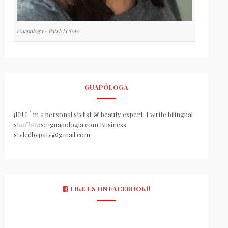
Guapologa - Patricia Soto
GUAPÓLOGA
¡Hi! I ´ m a personal stylist & beauty expert. I write bilingual
stuff https://guapologia.com Business:
styledbypaty@gmail.com
LIKE US ON FACEBOOK!!