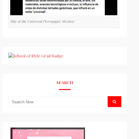
Paty at the Universal (Newspaper Mexico)
SEARCH