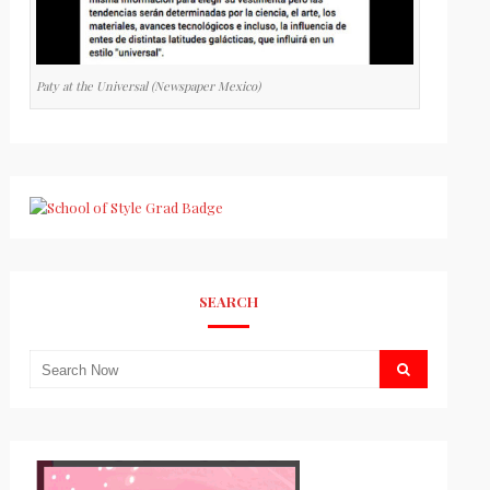
Paty at the Universal (Newspaper Mexico)
SEARCH