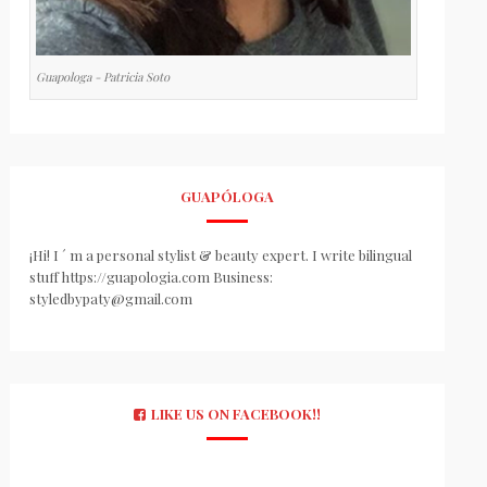
Guapologa - Patricia Soto
GUAPÓLOGA
¡Hi! I ´ m a personal stylist & beauty expert. I write bilingual
stuff https://guapologia.com Business:
styledbypaty@gmail.com
LIKE US ON FACEBOOK!!