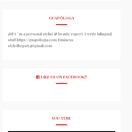
GUAPÓLOGA
¡Hi! I ´ m a personal stylist & beauty expert. I write bilingual
stuff https://guapologia.com Business:
styledbypaty@gmail.com
LIKE US ON FACEBOOK!!
YOU TUBE