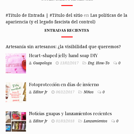
#Título de Entrada | #Título del sitio
en
Las políticas de la
apariencia (y el legado fascista del control)
ENTRADAS RECIENTES
Artesanía sin artesanos: ¿la visibilidad que queremos?
Heart-shaped jelly hand soap DIY
Guapologa
13/02/2017
Eng
,
How-To
0
Fotoprotección en días de invierno
Editor Jr
06/12/2017
Niños
0
Noticias guapas y lanzamientos recientes
Editor Jr
01/03/2018
Lanzamientos
0