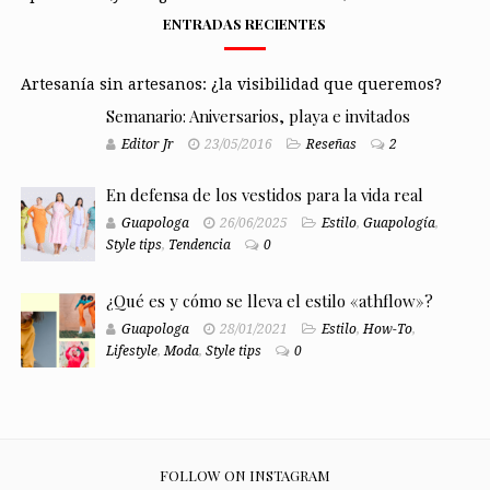
ENTRADAS RECIENTES
Artesanía sin artesanos: ¿la visibilidad que queremos?
Semanario: Aniversarios, playa e invitados
Editor Jr
23/05/2016
Reseñas
2
En defensa de los vestidos para la vida real
Guapologa
26/06/2025
Estilo
,
Guapología
,
Style tips
,
Tendencia
0
¿Qué es y cómo se lleva el estilo «athflow»?
Guapologa
28/01/2021
Estilo
,
How-To
,
Lifestyle
,
Moda
,
Style tips
0
FOLLOW ON INSTAGRAM