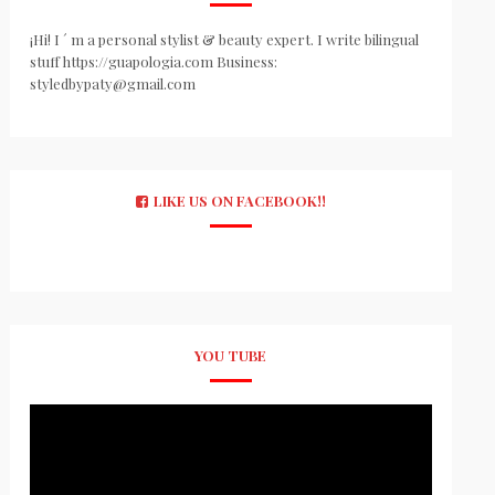
¡Hi! I ´ m a personal stylist & beauty expert. I write bilingual
stuff https://guapologia.com Business:
styledbypaty@gmail.com
LIKE US ON FACEBOOK!!
YOU TUBE