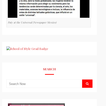
Paty at the Universal (Newspaper Mexico)
SEARCH