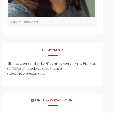
Guapologa - Patricia Soto
GUAPÓLOGA
¡Hi! I ´ m a personal stylist & beauty expert. I write bilingual
stuff https://guapologia.com Business:
styledbypaty@gmail.com
LIKE US ON FACEBOOK!!