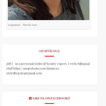
Guapologa - Patricia Soto
GUAPÓLOGA
¡Hi! I ´ m a personal stylist & beauty expert. I write bilingual
stuff https://guapologia.com Business:
styledbypaty@gmail.com
LIKE US ON FACEBOOK!!