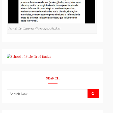
Paty at the Universal (Newspaper Mexico)
SEARCH