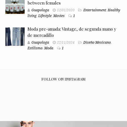
between females
Guapologa
12/01/2020
Entertainment
,
Healthy
living
,
Lifestyle
,
Movies
1
Moda pre-amada: Vintage, de segunda mano y
de mercadillo
Guapologa
22/11/2024
Diseño Mexicano
,
Estilismo
,
Moda
1
FOLLOW ON INSTAGRAM