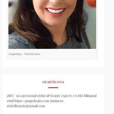
Guapologa - Patricia Soto
GUAPÓLOGA
¡Hi! I ´ m a personal stylist & beauty expert. I write bilingual
stuff https://guapologia.com Business:
styledbypaty@gmail.com