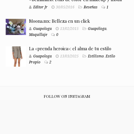
Editor Jr
30/05/2016
Reseñas
1
Moona.mx: Belleza en un click
Guapologa
13/02/2015
Guapóloga
,
Maquillaje
0
La «prenda heroica»: el alma de tu estilo
Guapologa
13/03/2025
Estilismo
,
Estilo
Propio
2
FOLLOW ON INSTAGRAM