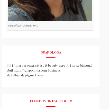
Guapologa - Patricia Soto
GUAPÓLOGA
¡Hi! I ´ m a personal stylist & beauty expert. I write bilingual
stuff https://guapologia.com Business:
styledbypaty@gmail.com
LIKE US ON FACEBOOK!!