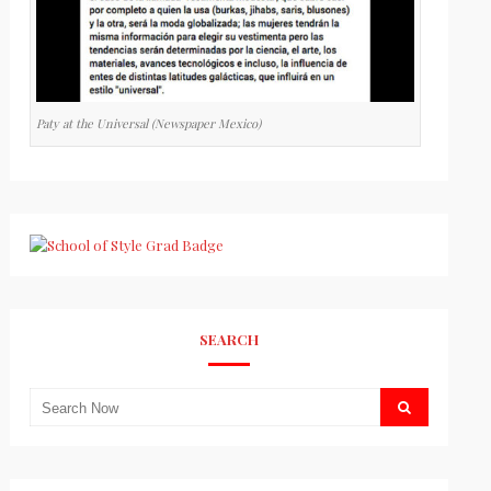
Paty at the Universal (Newspaper Mexico)
SEARCH