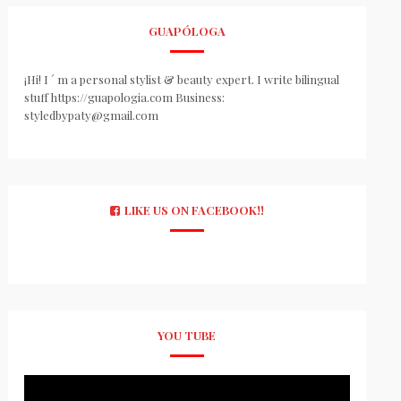
GUAPÓLOGA
¡Hi! I ´ m a personal stylist & beauty expert. I write bilingual
stuff https://guapologia.com Business:
styledbypaty@gmail.com
LIKE US ON FACEBOOK!!
YOU TUBE