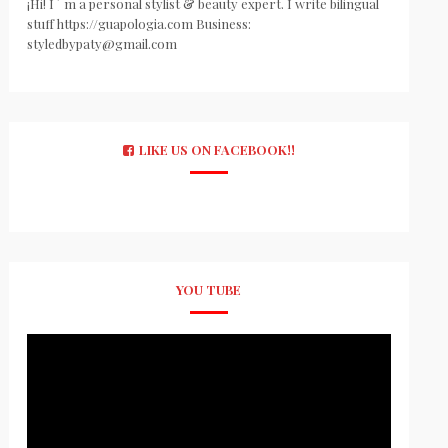
¡Hi! I ´ m a personal stylist & beauty expert. I write bilingual
stuff https://guapologia.com Business:
styledbypaty@gmail.com
LIKE US ON FACEBOOK!!
YOU TUBE