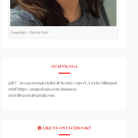
Guapologa - Patricia Soto
GUAPÓLOGA
¡Hi! I ´ m a personal stylist & beauty expert. I write bilingual
stuff https://guapologia.com Business:
styledbypaty@gmail.com
LIKE US ON FACEBOOK!!