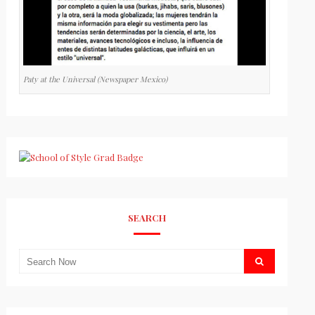
Paty at the Universal (Newspaper Mexico)
SEARCH