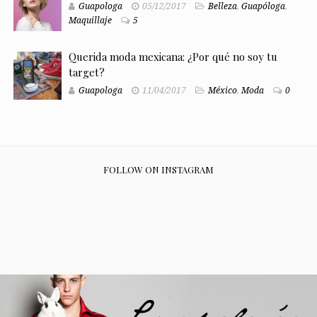
Guapologa
05/12/2017
Belleza
,
Guapóloga
,
Maquillaje
5
Querida moda mexicana: ¿Por qué no soy tu
target?
Guapologa
11/04/2017
México
,
Moda
0
FOLLOW ON INSTAGRAM