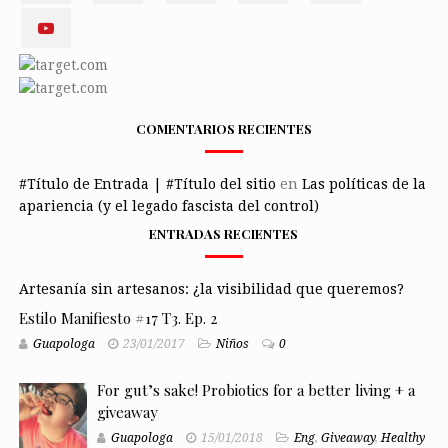
COMENTARIOS RECIENTES
#Título de Entrada | #Título del sitio
en
Las políticas de la
apariencia (y el legado fascista del control)
ENTRADAS RECIENTES
Artesanía sin artesanos: ¿la visibilidad que queremos?
Estilo Manifiesto #17 T3. Ep. 2
Guapologa
23/01/2017
Niños
0
For gut’s sake! Probiotics for a better living + a
giveaway
Guapologa
15/01/2018
Eng
,
Giveaway
,
Healthy