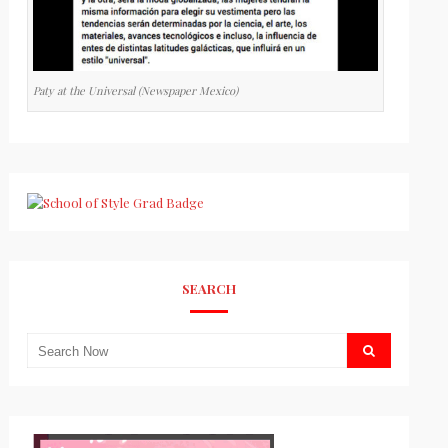
Paty at the Universal (Newspaper Mexico)
SEARCH