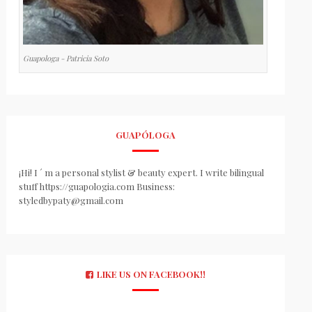
Guapologa - Patricia Soto
GUAPÓLOGA
¡Hi! I ´ m a personal stylist & beauty expert. I write bilingual
stuff https://guapologia.com Business:
styledbypaty@gmail.com
LIKE US ON FACEBOOK!!