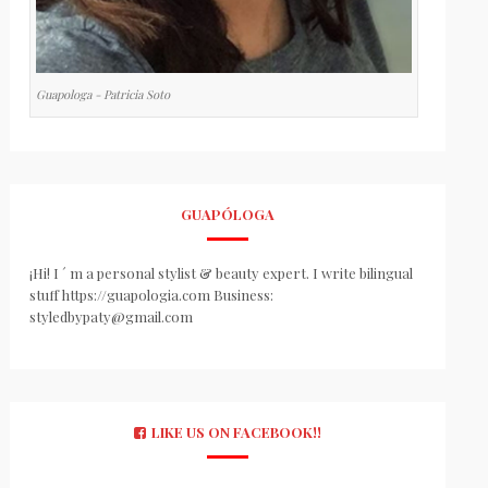
Guapologa - Patricia Soto
GUAPÓLOGA
¡Hi! I ´ m a personal stylist & beauty expert. I write bilingual
stuff https://guapologia.com Business:
styledbypaty@gmail.com
LIKE US ON FACEBOOK!!