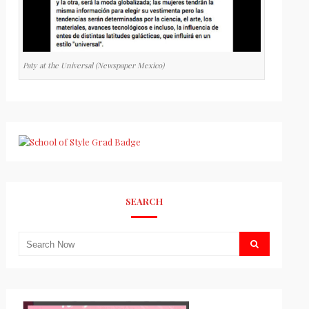
Paty at the Universal (Newspaper Mexico)
SEARCH