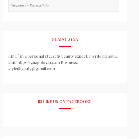
Guapologa - Patricia Soto
GUAPÓLOGA
¡Hi! I ´ m a personal stylist & beauty expert. I write bilingual
stuff https://guapologia.com Business:
styledbypaty@gmail.com
LIKE US ON FACEBOOK!!