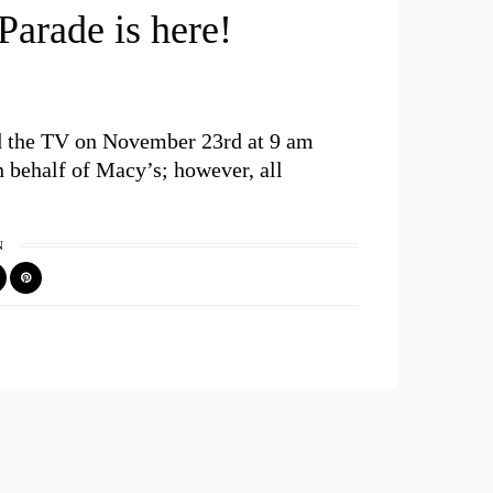
arade is here!
d the TV on November 23rd at 9 am
 behalf of Macy’s; however, all
N