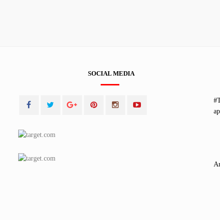
SOCIAL MEDIA
#T
ap
Ar