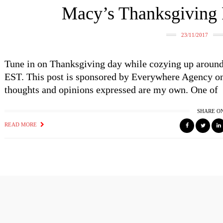
Macy’s Thanksgiving P
23/11/2017
Tune in on Thanksgiving day while cozying up aroun
EST. This post is sponsored by Everywhere Agency on
thoughts and opinions expressed are my own. One of
SHARE O
READ MORE