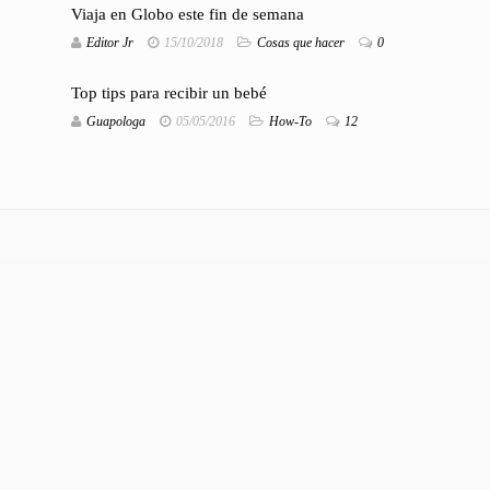
Viaja en Globo este fin de semana
Editor Jr
15/10/2018
Cosas que hacer
0
Top tips para recibir un bebé
Guapologa
05/05/2016
How-To
12