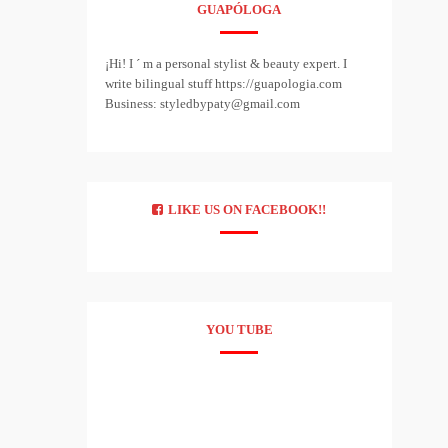
GUAPÓLOGA
¡Hi! I ´ m a personal stylist & beauty expert. I
write bilingual stuff https://guapologia.com
Business: styledbypaty@gmail.com
LIKE US ON FACEBOOK!!
YOU TUBE