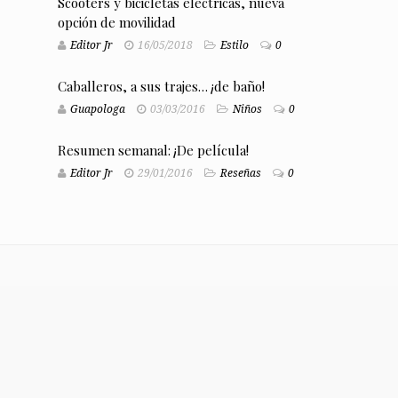
Scooters y bicicletas eléctricas, nueva
opción de movilidad
Editor Jr
16/05/2018
Estilo
0
Caballeros, a sus trajes… ¡de baño!
Guapologa
03/03/2016
Niños
0
Resumen semanal: ¡De película!
Editor Jr
29/01/2016
Reseñas
0