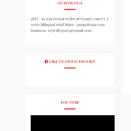
GUAPÓLOGA
¡Hi! I ´ m a personal stylist & beauty expert. I
write bilingual stuff https://guapologia.com
Business: styledbypaty@gmail.com
LIKE US ON FACEBOOK!!
YOU TUBE