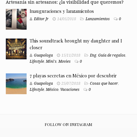
Artesanía sin artesanos: ¿la visibilidad que queremos?
Inauguraciones y lanzamientos
Editor Jr
14/05/2018
Lanzamientos
0
This soundtrack brought my daughter and I
closer
Guapologa
15/11/2018
Eng
,
Guía de regalos
,
Lifestyle
,
Mini's
,
Movies
0
7 playas secretas en México por descubrir
Guapologa
25/07/2018
Cosas que hacer
,
Lifestyle
,
México
,
Vacaciones
0
FOLLOW ON INSTAGRAM