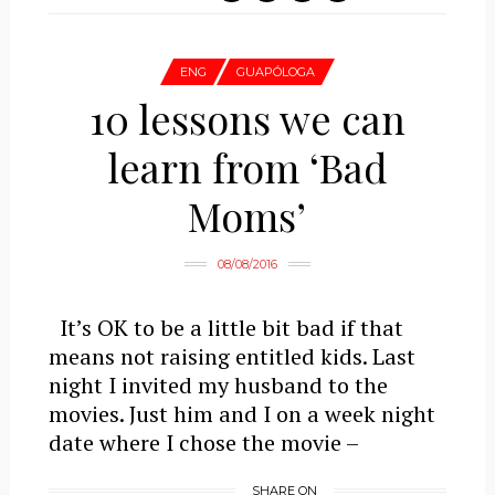
ENG
GUAPÓLOGA
10 lessons we can
learn from ‘Bad
Moms’
08/08/2016
It’s OK to be a little bit bad if that
means not raising entitled kids. Last
night I invited my husband to the
movies. Just him and I on a week night
date where I chose the movie –
SHARE ON