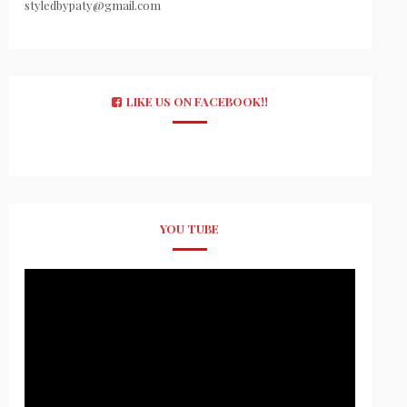
styledbypaty@gmail.com
LIKE US ON FACEBOOK!!
YOU TUBE