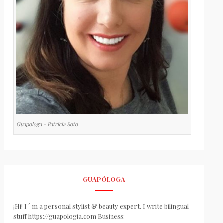
Guapologa - Patricia Soto
GUAPÓLOGA
¡Hi! I ´ m a personal stylist & beauty expert. I write bilingual
stuff https://guapologia.com Business: