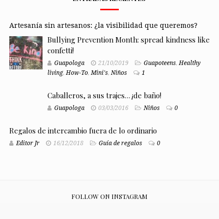
Artesanía sin artesanos: ¿la visibilidad que queremos?
Bullying Prevention Month: spread kindness like
confetti!
Guapologa
21/10/2019
Guapoteens
,
Healthy
living
,
How-To
,
Mini's
,
Niños
1
Caballeros, a sus trajes… ¡de baño!
Guapologa
03/03/2016
Niños
0
Regalos de intercambio fuera de lo ordinario
Editor Jr
16/12/2018
Guía de regalos
0
FOLLOW ON INSTAGRAM