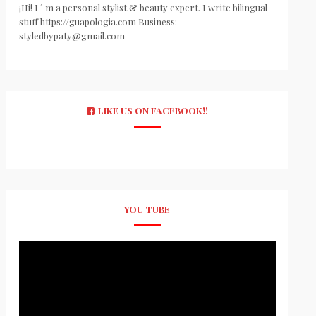
¡Hi! I ´ m a personal stylist & beauty expert. I write bilingual
stuff https://guapologia.com Business:
styledbypaty@gmail.com
LIKE US ON FACEBOOK!!
YOU TUBE