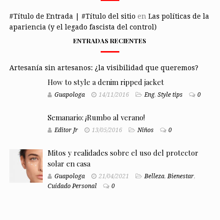
#Título de Entrada | #Título del sitio
en
Las políticas de la
apariencia (y el legado fascista del control)
ENTRADAS RECIENTES
Artesanía sin artesanos: ¿la visibilidad que queremos?
How to style a denim ripped jacket
Guapologa
14/11/2016
Eng
,
Style tips
0
Semanario: ¡Rumbo al verano!
Editor Jr
13/05/2016
Niños
0
Mitos y realidades sobre el uso del protector
solar en casa
Guapologa
21/04/2021
Belleza
,
Bienestar
,
Cuidado Personal
0