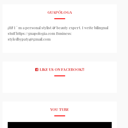
GUAPÓLOGA
¡Hi! I ´ m a personal stylist & beauty expert. I write bilingual
stuff https://guapologia.com Business:
styledbypaty@gmail.com
LIKE US ON FACEBOOK!!
YOU TUBE