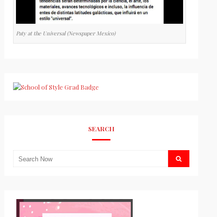
Paty at the Universal (Newspaper Mexico)
SEARCH