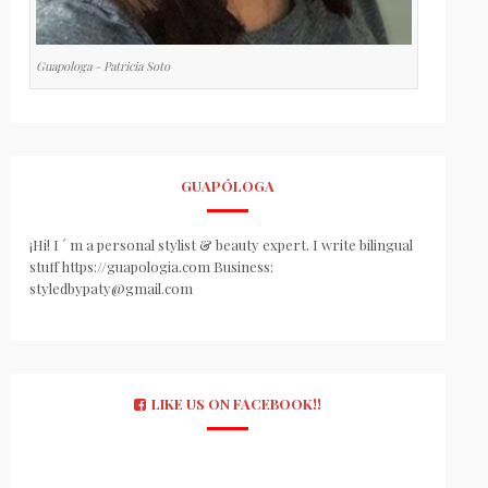
Guapologa - Patricia Soto
GUAPÓLOGA
¡Hi! I ´ m a personal stylist & beauty expert. I write bilingual
stuff https://guapologia.com Business:
styledbypaty@gmail.com
LIKE US ON FACEBOOK!!