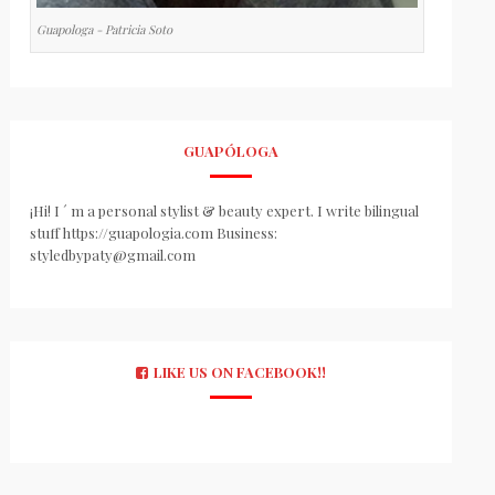
Guapologa - Patricia Soto
GUAPÓLOGA
¡Hi! I ´ m a personal stylist & beauty expert. I write bilingual
stuff https://guapologia.com Business:
styledbypaty@gmail.com
LIKE US ON FACEBOOK!!