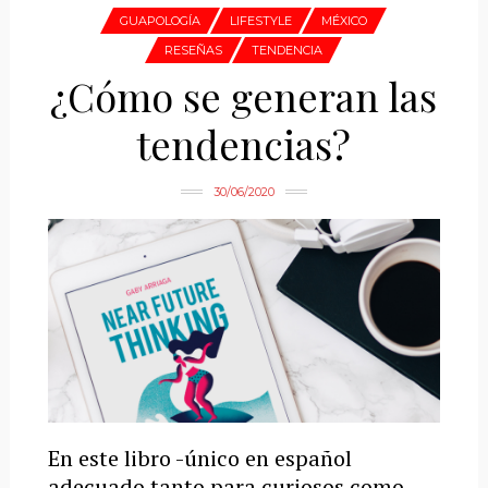
GUAPOLOGÍA
LIFESTYLE
MÉXICO
RESEÑAS
TENDENCIA
¿Cómo se generan las
tendencias?
30/06/2020
En este libro -único en español
adecuado tanto para curiosos como