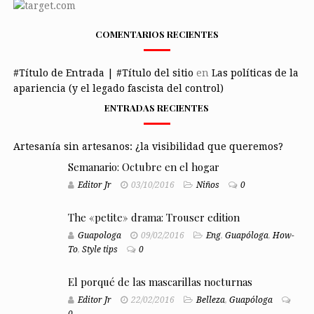
COMENTARIOS RECIENTES
#Título de Entrada | #Título del sitio
en
Las políticas de la
apariencia (y el legado fascista del control)
ENTRADAS RECIENTES
Artesanía sin artesanos: ¿la visibilidad que queremos?
Semanario: Octubre en el hogar
Editor Jr
03/10/2016
Niños
0
The «petite» drama: Trouser edition
Guapologa
09/02/2016
Eng
,
Guapóloga
,
How-
To
,
Style tips
0
El porqué de las mascarillas nocturnas
Editor Jr
22/02/2016
Belleza
,
Guapóloga
0