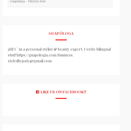
Guapologa - Patricia Soto
GUAPÓLOGA
¡Hi! I ´ m a personal stylist & beauty expert. I write bilingual
stuff https://guapologia.com Business:
styledbypaty@gmail.com
LIKE US ON FACEBOOK!!