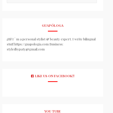
GUAPÓLOGA
¡Hi! I ´ m a personal stylist & beauty expert. I write bilingual
stuff https://guapologia.com Business:
styledbypaty@gmail.com
LIKE US ON FACEBOOK!!
YOU TUBE