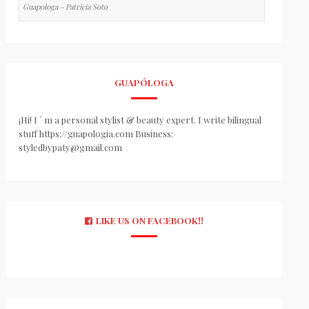
Guapologa - Patricia Soto
GUAPÓLOGA
¡Hi! I ´ m a personal stylist & beauty expert. I write bilingual
stuff https://guapologia.com Business:
styledbypaty@gmail.com
LIKE US ON FACEBOOK!!