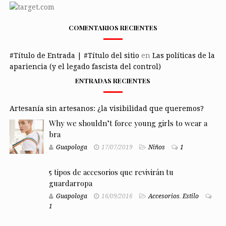
COMENTARIOS RECIENTES
#Título de Entrada | #Título del sitio
en
Las políticas de la
apariencia (y el legado fascista del control)
ENTRADAS RECIENTES
Artesanía sin artesanos: ¿la visibilidad que queremos?
Why we shouldn’t force young girls to wear a
bra
Guapologa
17/07/2019
Niños
1
5 tipos de accesorios que revivirán tu
guardarropa
Guapologa
16/09/2016
Accesorios
,
Estilo
1