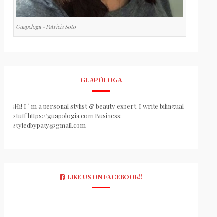
Guapologa - Patricia Soto
GUAPÓLOGA
¡Hi! I ´ m a personal stylist & beauty expert. I write bilingual
stuff https://guapologia.com Business:
styledbypaty@gmail.com
LIKE US ON FACEBOOK!!