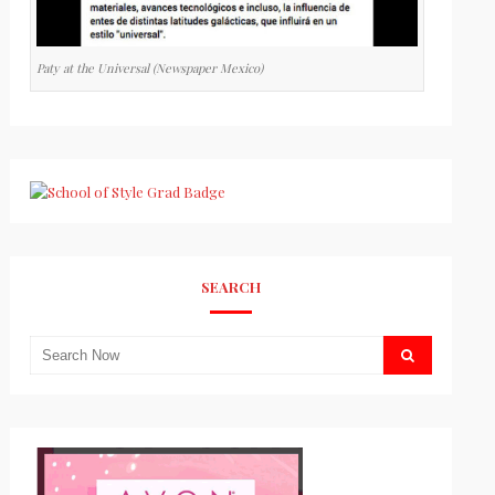
Paty at the Universal (Newspaper Mexico)
SEARCH