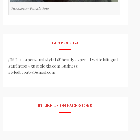
Guapologa - Patricia Soto
GUAPÓLOGA
¡Hi! I ´ m a personal stylist & beauty expert. I write bilingual
stuff https://guapologia.com Business:
styledbypaty@gmail.com
LIKE US ON FACEBOOK!!