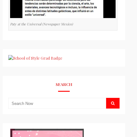
Paty at the Universal (Newspaper Mexico)
SEARCH