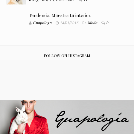
living
,
How-To
,
Vacaciones
11
Tendencia: Muestra tu interior.
Guapologa
14/01/2016
Moda
0
FOLLOW ON INSTAGRAM