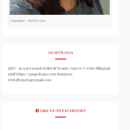
Guapologa - Patricia Soto
GUAPÓLOGA
¡Hi! I ´ m a personal stylist & beauty expert. I write bilingual
stuff https://guapologia.com Business:
styledbypaty@gmail.com
LIKE US ON FACEBOOK!!