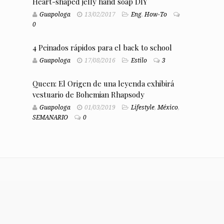
Heart-shaped jelly hand soap DIY
Guapologa
13/02/2017
Eng
,
How-To
0
4 Peinados rápidos para el back to school
Guapologa
17/08/2016
Estilo
3
Queen: El Origen de una leyenda exhibirá
vestuario de Bohemian Rhapsody
Guapologa
01/03/2019
Lifestyle
,
México
,
SEMANARIO
0