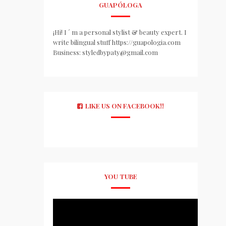
GUAPÓLOGA
¡Hi! I ´ m a personal stylist & beauty expert. I
write bilingual stuff https://guapologia.com
Business: styledbypaty@gmail.com
LIKE US ON FACEBOOK!!
YOU TUBE