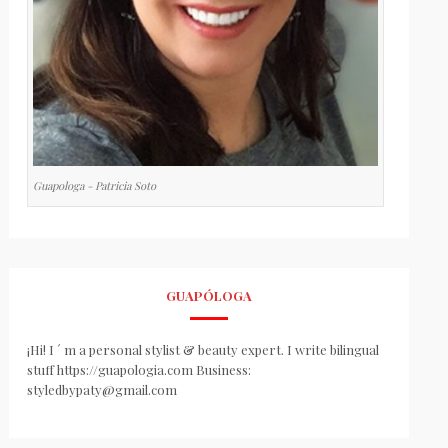
Guapologa - Patricia Soto
GUAPÓLOGA
¡Hi! I ´ m a personal stylist & beauty expert. I write bilingual
stuff https://guapologia.com Business:
styledbypaty@gmail.com