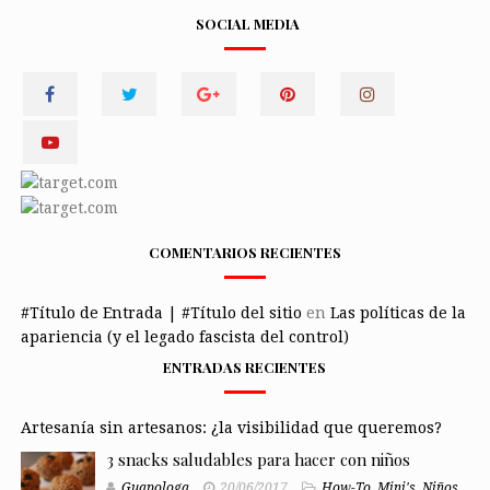
SOCIAL MEDIA
COMENTARIOS RECIENTES
#Título de Entrada | #Título del sitio
en
Las políticas de la
apariencia (y el legado fascista del control)
ENTRADAS RECIENTES
Artesanía sin artesanos: ¿la visibilidad que queremos?
3 snacks saludables para hacer con niños
Guapologa
20/06/2017
How-To
,
Mini's
,
Niños