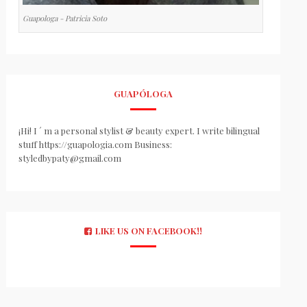
Guapologa - Patricia Soto
GUAPÓLOGA
¡Hi! I ´ m a personal stylist & beauty expert. I write bilingual
stuff https://guapologia.com Business:
styledbypaty@gmail.com
LIKE US ON FACEBOOK!!