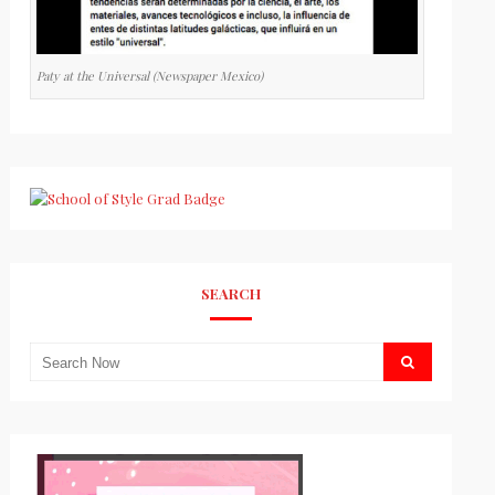
Paty at the Universal (Newspaper Mexico)
SEARCH