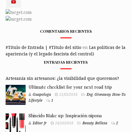
COMENTARIOS RECIENTES
#Título de Entrada | #Título del sitio
en
Las políticas de la
apariencia (y el legado fascista del control)
ENTRADAS RECIENTES
Artesanía sin artesanos: ¿la visibilidad que queremos?
Ultimate checklist for your next road trip
Guapologa
21/03/2018
Eng
,
Giveaway
,
How-To
,
Lifestyle
1
Shiseido Make up: Inspiración nipona
Editor Jr
24/10/2018
Beauty
,
Belleza
2