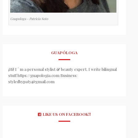
Guapologa - Patricia Soto
GUAPÓLOGA
¡Hi! I ´ m a personal stylist & beauty expert. I write bilingual
stuff https://guapologia.com Business:
styledbypaty@gmail.com
LIKE US ON FACEBOOK!!