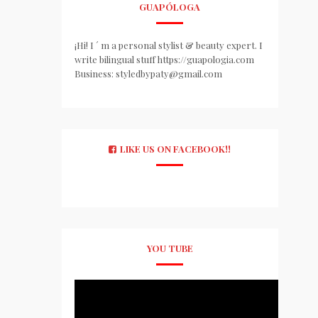
GUAPÓLOGA
¡Hi! I ´ m a personal stylist & beauty expert. I
write bilingual stuff https://guapologia.com
Business: styledbypaty@gmail.com
LIKE US ON FACEBOOK!!
YOU TUBE