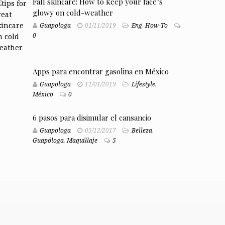
Fall skincare: How to keep your face’s
glowy on cold-weather
Guapologa
01/11/2019
Eng
,
How-To
0
Apps para encontrar gasolina en México
Guapologa
11/01/2019
Lifestyle
,
México
0
6 pasos para disimular el cansancio
Guapologa
05/12/2017
Belleza
,
Guapóloga
,
Maquillaje
5