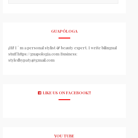
GUAPÓLOGA
¡Hi! I ´ m a personal stylist & beauty expert. I write bilingual
stuff https://guapologia.com Business:
styledbypaty@gmail.com
LIKE US ON FACEBOOK!!
YOU TUBE