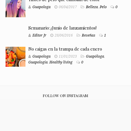
Guapologa
06/04/2017
Belleza
,
Pelo
0
Semanario: ¡Junio de lanzamientos!
Editor Jr
28/06/2016
Reseñas
1
No caigas en la trampa de cada enero
Guapologa
11/01/2023
Guapóloga
,
Guapología
,
Healthy living
0
FOLLOW ON INSTAGRAM