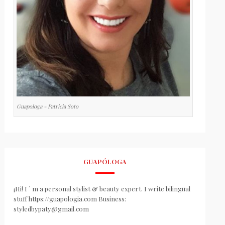
Guapologa - Patricia Soto
GUAPÓLOGA
¡Hi! I ´ m a personal stylist & beauty expert. I write bilingual
stuff https://guapologia.com Business:
styledbypaty@gmail.com