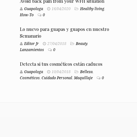
Avoid back pain from your WFH situation
Guapologa
16/04/2020
Healthy living
,
How-To
0
Lo nuevo para guapas y guapos en nuestro
Semanario
Editor Jr
27/04/2018
Beauty
,
Lanzamientos
0
Detecta si tus cosméticos están caducos
Guapologa
10/04/2018
Belleza
,
Cosméticos
,
Cuidado Personal
,
Maquillaje
0