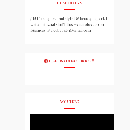
GUAPÓLOGA
¡Hi! I ´ m a personal stylist & beauty expert. I
write bilingual stuff https://guapologia.com
Business: styledbypaty@gmail.com
LIKE US ON FACEBOOK!!
YOU TUBE